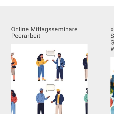
e
Online Mittagsseminare
«
Peerarbeit
S
G
W