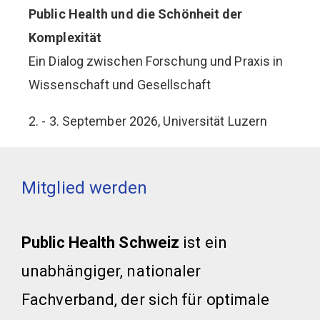
Public Health und die Schönheit der
Komplexität
Webinar Stillfreundliche
Ringvorlesung 2026
Ein Dialog zwischen Forschung und Praxis in
Online Mittagsseminare
Arbeitswelt
Wissenschaft und Gesellschaft
«40 Jahre Ottawa Charta in der Schweiz –
Peerarbeit
2. - 3. September 2026, Universität Luzern
Gesundheitsförderung im Wandel»
23. September 2026, 12:00 – 13:30 Uhr
Mitglied werden
Public Health Schweiz
ist ein
unabhängiger, nationaler
Fachverband, der sich für optimale